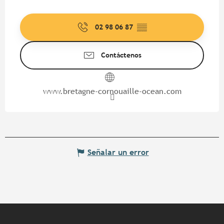
02 98 06 87
▒▒
Contáctenos
www.bretagne-cornouaille-ocean.com
Señalar un error