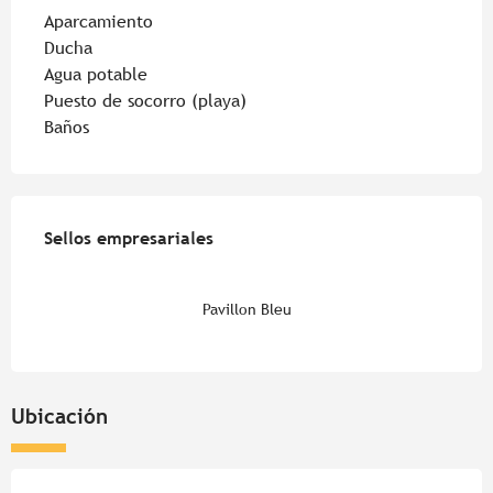
Aparcamiento
Ducha
Agua potable
Puesto de socorro (playa)
Baños
Oferta de prestaciones
Sellos empresariales
Sellos empresariales
Pavillon Bleu
Ubicación