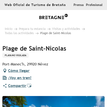
Aller
Web Oficial de Turismo de Bretaña
Prensa
Profesional
au
contenu
principal
Inicio
Prepara tu estancia
Visitas y actividades
Todas las actividades
Plage de Saint-Nicolas
Plage de Saint-Nicolas
PLAYA NO VIGILADA
Port-Manec'h, 29920 Névez
Cómo llegar
¡Voy en tren!
Ajouter aux favoris
Compartir