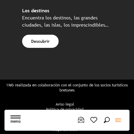
Los destinos
Encuentra los destinos, las grandes
ciudades, las islas, los imprescindibles…
Descubrir
Web realizada en colaboración con el conjunto de los socios turísticos
bretones
Aviso legal
Política de privacidad
Política de Cookies
Configuración de cookies
menú
Reserva CGU
Buscar
Voir les favoris
mapa del sitio