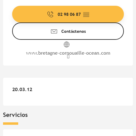
Horarios y datos de contacto
02 98 06 87
▒▒
Contáctenos
www.bretagne-cornouaille-ocean.com
20.03.12
20.03.12
Servicios