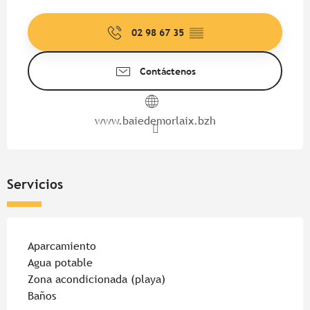
Horarios y datos de contacto
02 98 67 35
▒▒
Contáctenos
www.baiedemorlaix.bzh
Servicios
Aparcamiento
Agua potable
Zona acondicionada (playa)
Baños