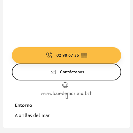
02 98 67 35
▒▒
Contáctenos
www.baiedemorlaix.bzh
Entorno
Entorno
A orillas del mar