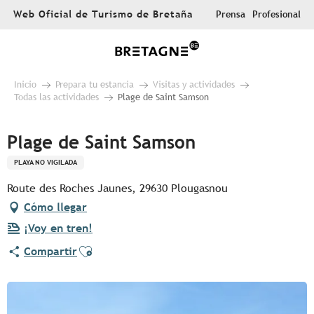
Aller
Web Oficial de Turismo de Bretaña
Prensa
Profesional
au
contenu
principal
Inicio
Prepara tu estancia
Visitas y actividades
Todas las actividades
Plage de Saint Samson
Plage de Saint Samson
PLAYA NO VIGILADA
Route des Roches Jaunes, 29630 Plougasnou
Cómo llegar
¡Voy en tren!
Ajouter aux favoris
Compartir