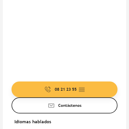
08 21 23 55
▒▒
Contáctenos
Idiomas hablados
Idiomas hablados