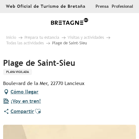
Aller
Web Oficial de Turismo de Bretaña
Prensa
Profesional
au
contenu
principal
Inicio
Prepara tu estancia
Visitas y actividades
Todas las actividades
Plage de Saint-Sieu
Plage de Saint-Sieu
PLAYA VIGILADA
Boulevard de la Mer, 22770 Lancieux
Cómo llegar
¡Voy en tren!
Ajouter aux favoris
Compartir