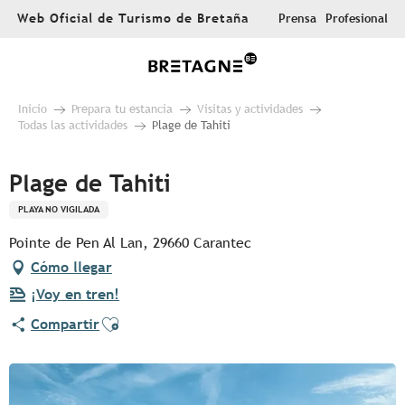
Aller
Web Oficial de Turismo de Bretaña
Prensa
Profesional
au
contenu
principal
Inicio
Prepara tu estancia
Visitas y actividades
Todas las actividades
Plage de Tahiti
Plage de Tahiti
PLAYA NO VIGILADA
Pointe de Pen Al Lan, 29660 Carantec
Cómo llegar
¡Voy en tren!
Ajouter aux favoris
Compartir