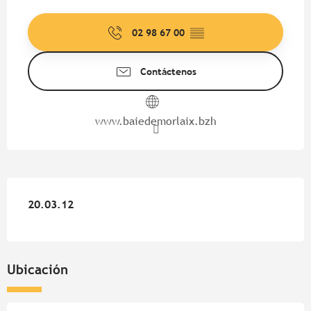
Horarios y datos de contacto
02 98 67 00
▒▒
Contáctenos
www.baiedemorlaix.bzh
20.03.12
20.03.12
Ubicación