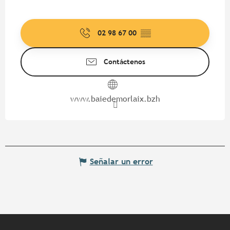
02 98 67 00
▒▒
Contáctenos
www.baiedemorlaix.bzh
Señalar un error