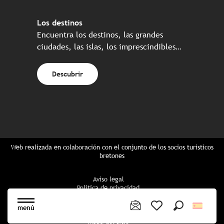
Los destinos
Encuentra los destinos, las grandes
ciudades, las islas, los imprescindibles…
Descubrir
Web realizada en colaboración con el conjunto de los socios turísticos
bretones
Aviso legal
Política de privacidad
Política de Cookies
Configuración de cookies
menú
Reserva CGU
Buscar
Voir les favoris
mapa del sitio