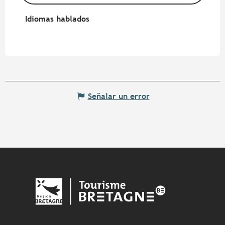
Idiomas hablados
Idiomas hablados
Señalar un error