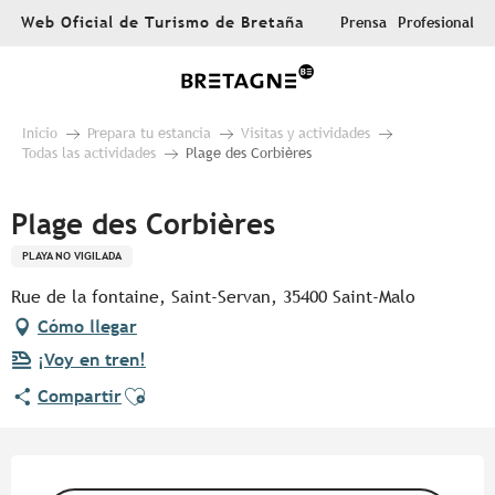
Aller
Web Oficial de Turismo de Bretaña
Prensa
Profesional
au
contenu
principal
Inicio
Prepara tu estancia
Visitas y actividades
Todas las actividades
Plage des Corbières
Plage des Corbières
PLAYA NO VIGILADA
Rue de la fontaine, Saint-Servan, 35400 Saint-Malo
Cómo llegar
¡Voy en tren!
Ajouter aux favoris
Compartir
Horarios y datos de contacto