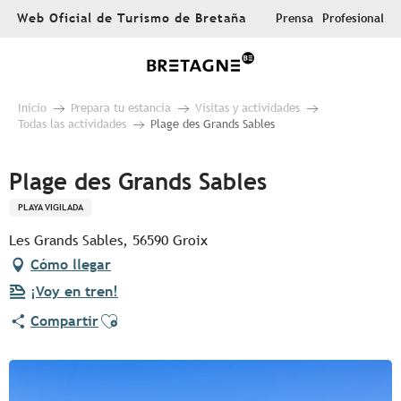
Aller
Web Oficial de Turismo de Bretaña
Prensa
Profesional
au
contenu
principal
Inicio
Prepara tu estancia
Visitas y actividades
Todas las actividades
Plage des Grands Sables
Plage des Grands Sables
PLAYA VIGILADA
Les Grands Sables, 56590 Groix
Cómo llegar
¡Voy en tren!
Ajouter aux favoris
Compartir