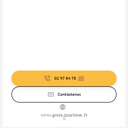
02 97 84 78
▒▒
Contáctenos
www.groix-tourisme.fr