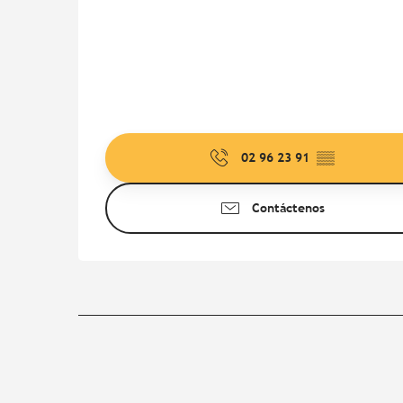
02 96 23 91
▒▒
Contáctenos