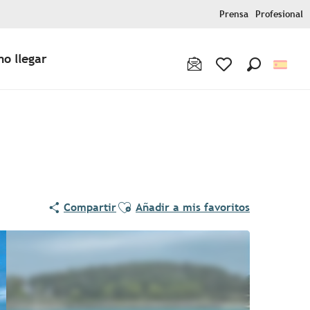
Prensa
Profesional
o llegar
Buscar
Voir les favoris
Ajouter aux favoris
Compartir
Añadir a mis favoritos