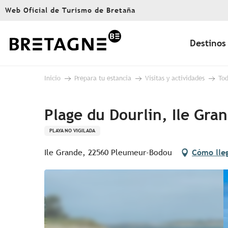
Aller
Web Oficial de Turismo de Bretaña
au
contenu
principal
Destinos
Inicio
Prepara tu estancia
Visitas y actividades
Tod
Plage du Dourlin, Ile Gra
PLAYA NO VIGILADA
Ile Grande, 22560 Pleumeur-Bodou
Cómo lle