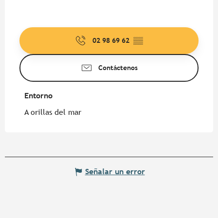
02 98 69 62
▒▒
Contáctenos
Entorno
Entorno
A orillas del mar
Señalar un error