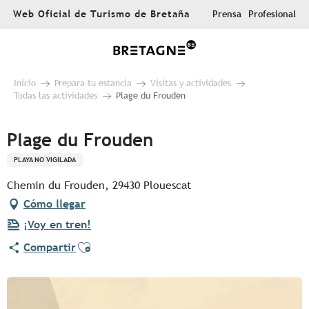
Aller
Web Oficial de Turismo de Bretaña
Prensa
Profesional
au
contenu
principal
Inicio
Prepara tu estancia
Visitas y actividades
Todas las actividades
Plage du Frouden
Plage du Frouden
PLAYA NO VIGILADA
Chemin du Frouden, 29430 Plouescat
Cómo llegar
¡Voy en tren!
Ajouter aux favoris
Compartir