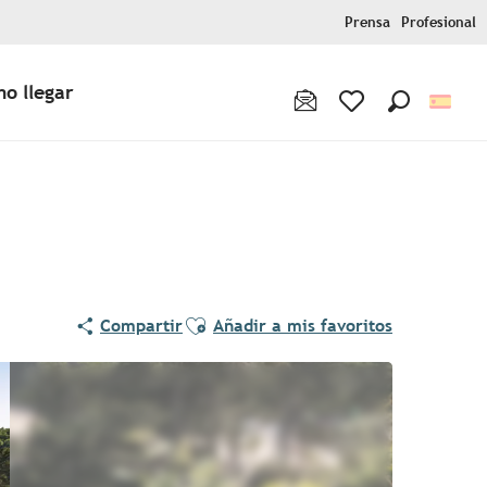
Prensa
Profesional
o llegar
Buscar
Voir les favoris
Ajouter aux favoris
Compartir
Añadir a mis favoritos