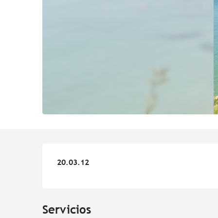
20.03.12
20.03.12
Servicios