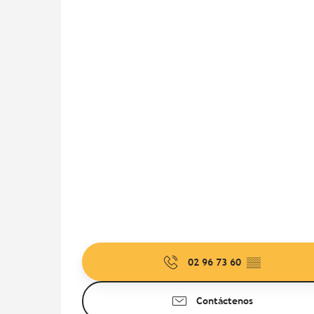
02 96 73 60
▒▒
Contáctenos