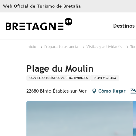
Aller
Web Oficial de Turismo de Bretaña
au
contenu
principal
Destinos
Inicio
Prepara tu estancia
Visitas y actividades
Tod
Plage du Moulin
COMPLEJO TURÍSTICO MULTIACTIVIDADES
PLAYA VIGILADA
22680 Binic-Étables-sur-Mer
Cómo llegar