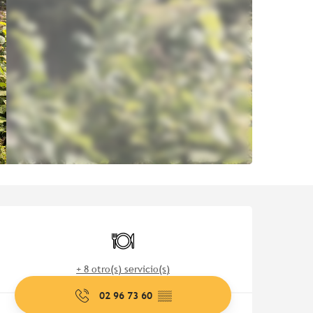
Horarios y datos de contac
Restaurante
+ 8 otro(s) servicio(s)
02 96 73 60
▒▒