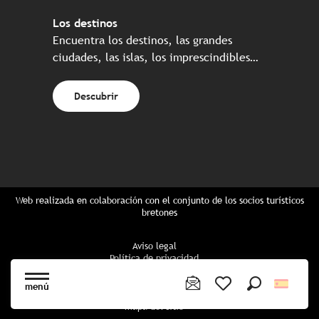
Los destinos
Encuentra los destinos, las grandes
ciudades, las islas, los imprescindibles…
Descubrir
Web realizada en colaboración con el conjunto de los socios turísticos
bretones
Aviso legal
Política de privacidad
Política de Cookies
Configuración de cookies
menú
Reserva CGU
Buscar
Voir les favoris
mapa del sitio