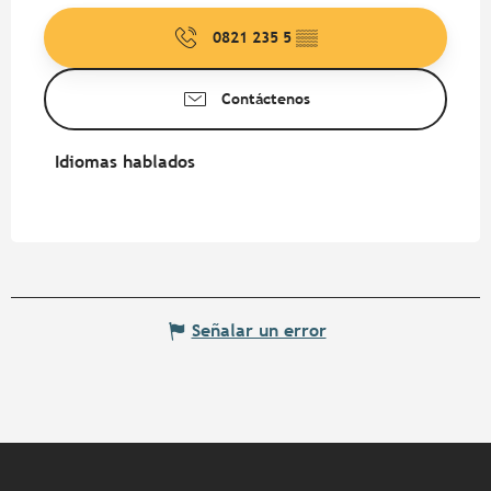
0821 235 5
▒▒
Contáctenos
Idiomas hablados
Idiomas hablados
Señalar un error