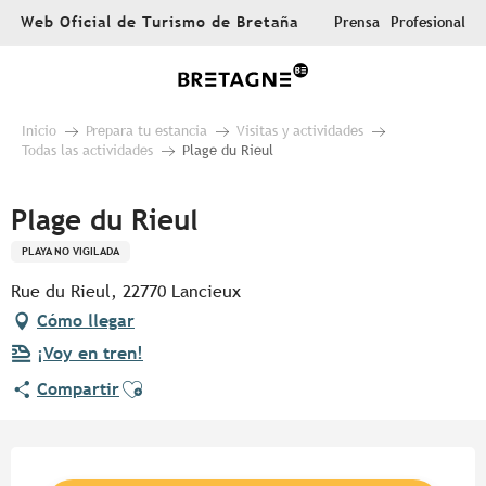
Aller
Web Oficial de Turismo de Bretaña
Prensa
Profesional
au
contenu
principal
Inicio
Prepara tu estancia
Visitas y actividades
Todas las actividades
Plage du Rieul
Plage du Rieul
PLAYA NO VIGILADA
Rue du Rieul, 22770 Lancieux
Cómo llegar
¡Voy en tren!
Ajouter aux favoris
Compartir
Horarios y datos de contacto