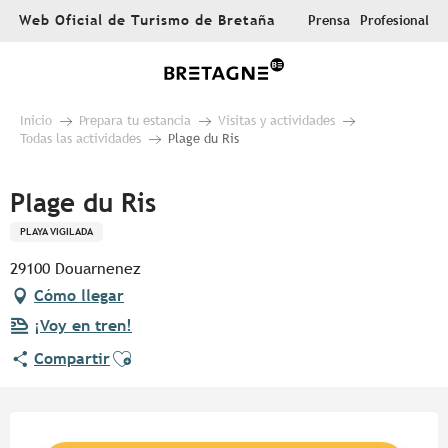
Aller
Web Oficial de Turismo de Bretaña
Prensa
Profesional
au
contenu
principal
Inicio
Prepara tu estancia
Visitas y actividades
Todas las actividades
Plage du Ris
Plage du Ris
PLAYA VIGILADA
29100 Douarnenez
Cómo llegar
¡Voy en tren!
Ajouter aux favoris
Compartir
Horarios y datos de contacto