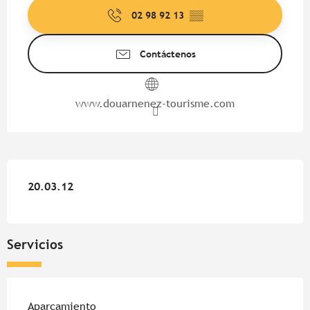
02 98 92 13
▒▒
Contáctenos
www.douarnenez-tourisme.com
20.03.12
20.03.12
Servicios
Aparcamiento