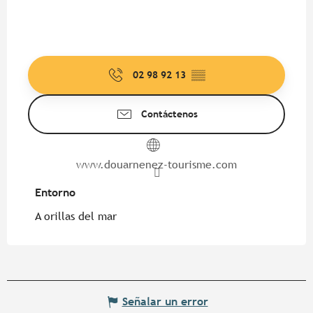
02 98 92 13
▒▒
Contáctenos
www.douarnenez-tourisme.com
Entorno
Entorno
A orillas del mar
Señalar un error