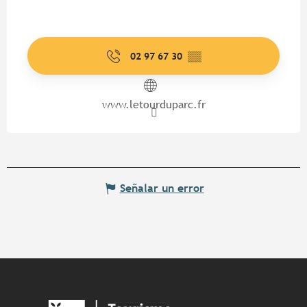
02 97 67 30
▒▒
www.letourduparc.fr
Señalar un error