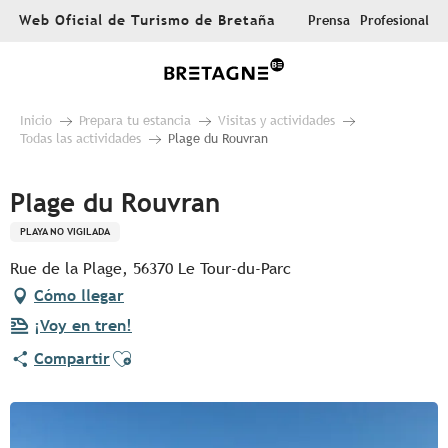
Aller
Web Oficial de Turismo de Bretaña
Prensa
Profesional
au
contenu
principal
Inicio
Prepara tu estancia
Visitas y actividades
Todas las actividades
Plage du Rouvran
Plage du Rouvran
PLAYA NO VIGILADA
Rue de la Plage, 56370 Le Tour-du-Parc
Cómo llegar
¡Voy en tren!
Ajouter aux favoris
Compartir