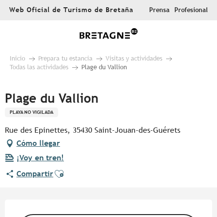
Aller
Web Oficial de Turismo de Bretaña
Prensa
Profesional
au
contenu
principal
Inicio
Prepara tu estancia
Visitas y actividades
Todas las actividades
Plage du Vallion
Plage du Vallion
PLAYA NO VIGILADA
Rue des Epinettes, 35430 Saint-Jouan-des-Guérets
Cómo llegar
¡Voy en tren!
Ajouter aux favoris
Compartir
Horarios y datos de contacto