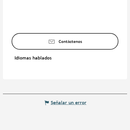
Contáctenos
Idiomas hablados
Idiomas hablados
Señalar un error