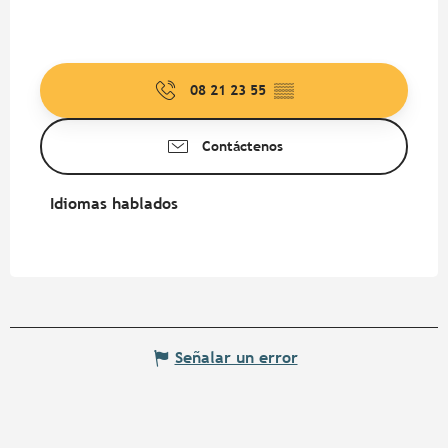
08 21 23 55
▒▒
Contáctenos
Idiomas hablados
Idiomas hablados
Señalar un error