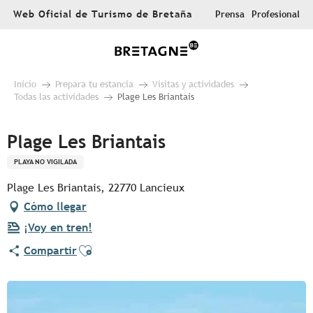
Aller
Web Oficial de Turismo de Bretaña
Prensa
Profesional
au
contenu
principal
Inicio
Prepara tu estancia
Visitas y actividades
Todas las actividades
Plage Les Briantais
Plage Les Briantais
PLAYA NO VIGILADA
Plage Les Briantais, 22770 Lancieux
Cómo llegar
¡Voy en tren!
Ajouter aux favoris
Compartir