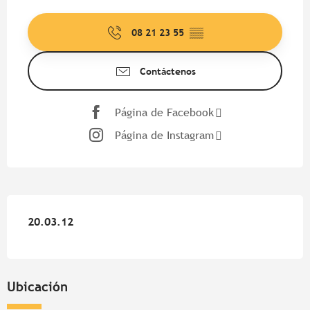
Horarios y datos de contacto
08 21 23 55
▒▒
Contáctenos
Página de Facebook
Página de Instagram
20.03.12
20.03.12
Ubicación