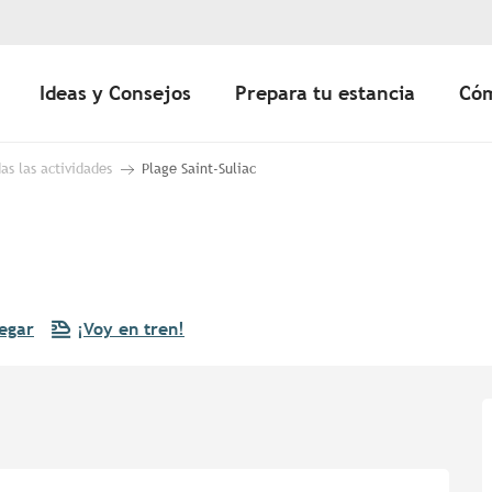
Ideas y Consejos
Prepara tu estancia
Cóm
as las actividades
Plage Saint-Suliac
egar
¡Voy en tren!