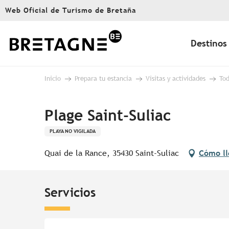
Aller
Web Oficial de Turismo de Bretaña
au
contenu
principal
Destinos
Inicio
Prepara tu estancia
Visitas y actividades
Tod
Plage Saint-Suliac
PLAYA NO VIGILADA
Quai de la Rance, 35430 Saint-Suliac
Cómo ll
Servicios