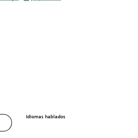
Idiomas hablados
Idiomas hablados