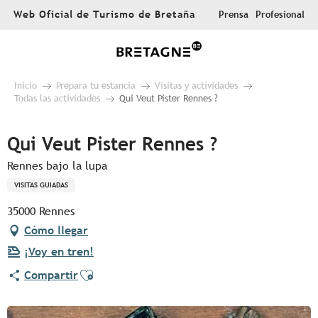
Aller
Web Oficial de Turismo de Bretaña
Prensa
Profesional
au
contenu
principal
Inicio
Prepara tu estancia
Visitas y actividades
Todas las actividades
Qui Veut Pister Rennes ?
Qui Veut Pister Rennes ?
Rennes bajo la lupa
VISITAS GUIADAS
35000 Rennes
Cómo llegar
¡Voy en tren!
Ajouter aux favoris
Compartir