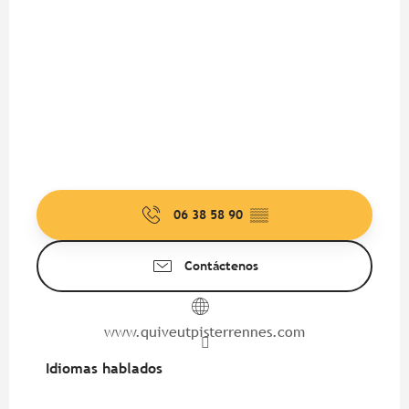
06 38 58 90
▒▒
Contáctenos
www.quiveutpisterrennes.com
Idiomas hablados
Idiomas hablados