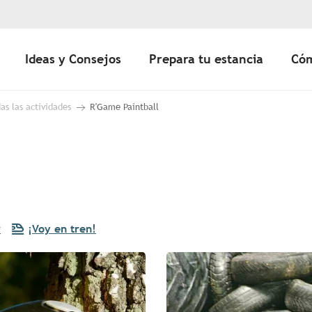
Ideas y Consejos
Prepara tu estancia
Cóm
as las actividades
R'Game Paintball
r
¡Voy en tren!