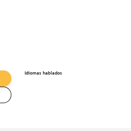
Idiomas hablados
Idiomas hablados