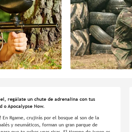
l, regálate un chute de adrenalina con tus 
ad o Apocalypse Now.
 En Rgame, crujirás por el bosque al son de la 
palés y neumáticos, forman un gran parque de 
para que te eches unas risas. El tiempo de juego es 