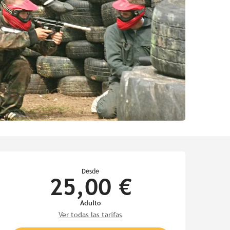
Horarios y datos de contac
Desde
25,00 €
Adulto
Ver todas las tarifas