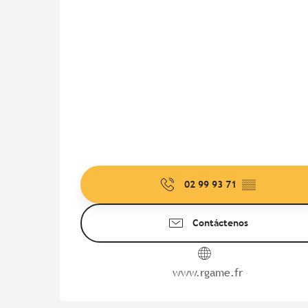
02 99 93 71
▒▒
Contáctenos
www.rgame.fr