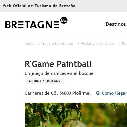
Aller
Web Oficial de Turismo de Bretaña
au
contenu
principal
Destinos
Inicio
Prepara tu estancia
Visitas y actividades
Tod
R'Game Paintball
Un juego de canicas en el bosque
PAINTBALL / LASER GAME
Carrières de Cô, 56800 Ploërmel
Cómo llega