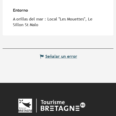
Entorno
Entorno
A orillas del mar :
Local "Les Mouettes", Le
Sillon St Malo
Señalar un error