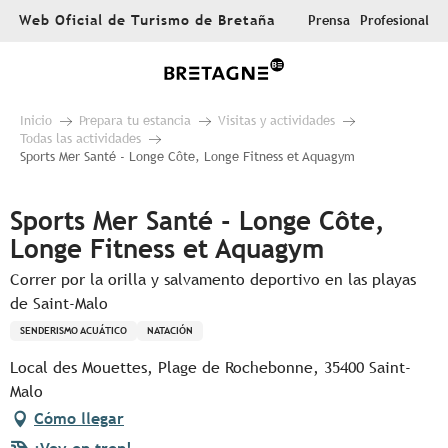
Aller
Web Oficial de Turismo de Bretaña
Prensa
Profesional
au
contenu
principal
Inicio
Prepara tu estancia
Visitas y actividades
Todas las actividades
Sports Mer Santé - Longe Côte, Longe Fitness et Aquagym
Sports Mer Santé - Longe Côte,
Longe Fitness et Aquagym
Correr por la orilla y salvamento deportivo en las playas
de Saint-Malo
SENDERISMO ACUÁTICO
NATACIÓN
Local des Mouettes, Plage de Rochebonne, 35400 Saint-
Malo
Cómo llegar