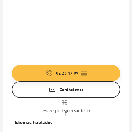
02 23 17 99
▒▒
Contáctenos
www.sportsmersante.fr
Idiomas hablados
Idiomas hablados