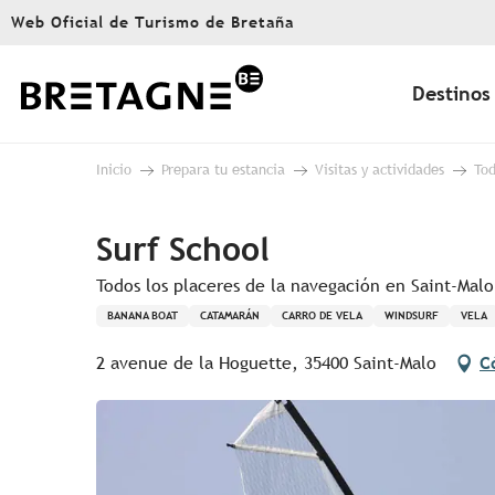
Aller
Web Oficial de Turismo de Bretaña
au
contenu
principal
Destinos
Inicio
Prepara tu estancia
Visitas y actividades
Tod
Surf School
Todos los placeres de la navegación en Saint-Malo
BANANA BOAT
CATAMARÁN
CARRO DE VELA
WINDSURF
VELA
2 avenue de la Hoguette, 35400 Saint-Malo
C