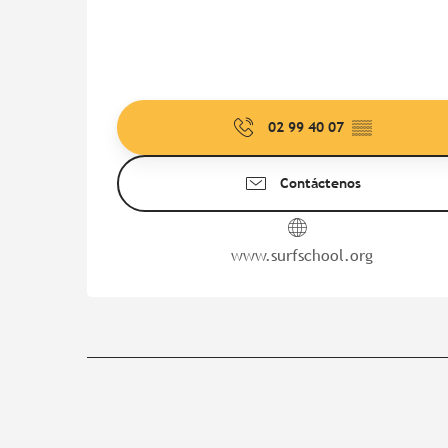
02 99 40 07
▒▒
Contáctenos
www.surfschool.org