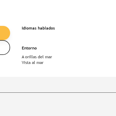
Idiomas hablados
Idiomas hablados
Entorno
Entorno
A orillas del mar
Vista al mar