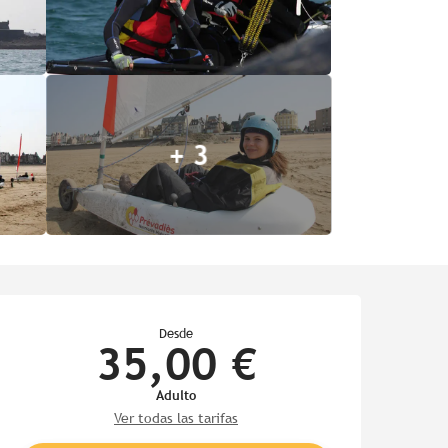
+ 3
Horarios y datos de contac
Desde
35,00 €
Adulto
Ver todas las tarifas