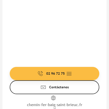
02 96 72 75
▒▒
Contáctenos
chemin-fer-baie-saint-brieuc.fr