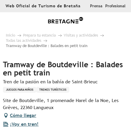
Aller
Web Oficial de Turismo de Bretaña
Prensa
Profesional
au
contenu
principal
Inicio
Prepara tu estancia
Visitas y actividades
Todas las actividades
Tramway de Boutdeville : Balades en petit train
Tramway de Boutdeville : Balades
en petit train
Tren de la pasión en la bahía de Saint-Brieuc
JUEGOS PARA NIÑOS
TRENES TURÍSTICOS
Site de Boutdeville, 1 promenade Harel de la Noe, Les
Grèves, 22360 Langueux
Cómo llegar
¡Voy en tren!