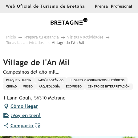
Aller
Web Oficial de Turismo de Bretaña
Prensa
Profesional
au
contenu
principal
Inicio
Prepara tu estancia
Visitas y actividades
Todas las actividades
Village de l'An Mil
Village de l'An Mil
Campesinos del año mil…
PARQUE Y JARDÍN
JARDÍN BOTÁNICO
LUGARES Y MONUMENTOS HISTÓRICOS
CIUDAD
MUSEO
ARQUEOLOGÍA
ECOMUSEO
CENTRO DE INTERPRETACIÓN
1 Lann Gouh, 56310 Melrand
Cómo llegar
¡Voy en tren!
Ajouter aux favoris
Compartir