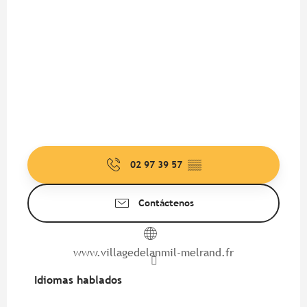
02 97 39 57
▒▒
Contáctenos
www.villagedelanmil-melrand.fr
Idiomas hablados
Idiomas hablados