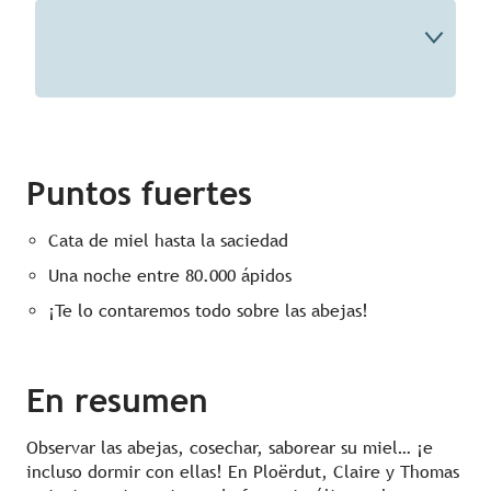
Descripción
Puntos fuertes
Tu experto
Información
Contacto
Cata de miel hasta la saciedad
Una noche entre 80.000 ápidos
¡Te lo contaremos todo sobre las abejas!
En resumen
Observar las abejas, cosechar, saborear su miel… ¡e
incluso dormir con ellas! En Ploërdut, Claire y Thomas