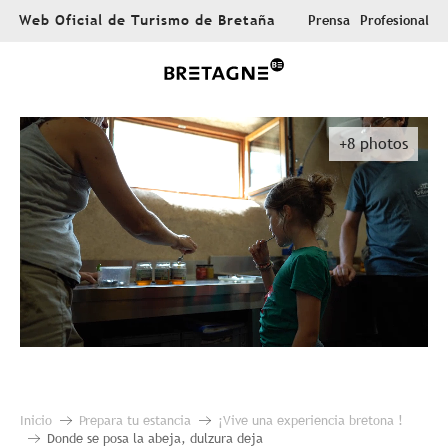
Aller
Web Oficial de Turismo de Bretaña
Prensa
Profesional
au
contenu
principal
+8 photos
Inicio
Prepara tu estancia
¡Vive una experiencia bretona !
Donde se posa la abeja, dulzura deja