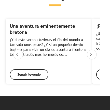
Una aventura eminentemente
¡Prepá
bretona
¿Un viaj
exubera
¿Y si este verano tuvieras el fin del mundo a
Iroise? 
tan solo unos pasos? ¿Y si un pequeño desvío
equipo t
bastara para vivir un día de aventura frente a
los acantilados más hermosos de...
Seguir leyendo
Seg