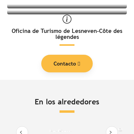
Oficina de Turismo de Lesneven-Côte des
légendes
Contacto
En los alrededores
La ab
Le Faou