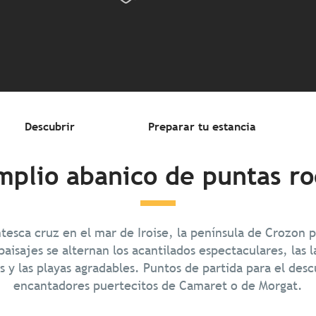
Descubrir
Preparar tu estancia
mplio abanico de puntas ro
esca cruz en el mar de Iroise, la península de Crozon
paisajes se alternan los acantilados espectaculares, las l
s y las playas agradables. Puntos de partida para el desc
encantadores puertecitos de Camaret o de Morgat.