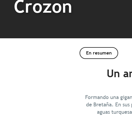
Crozon
En resumen
Un a
Formando una gigant
de Bretaña. En sus 
aguas turquesa