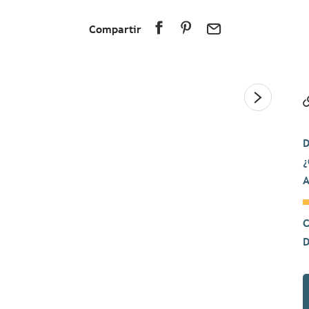
Compartir
D
¿
A
C
D