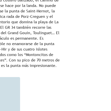
o costero balizado; el camino de
 se hace por la landa. No puede
se la punta de Saint-Hernot, la
ica rada de Porz-Creguen y el
torio que domina la playa de La
 El GR 34 también recorre las
 del Grand Gouin, Toulinguet… El
áculo es permanente. Es
ble no enamorarse de la punta
-Hir y de sus cuatro islotes
dos como los “Montoncitos de
tes”. Con su pico de 70 metros de
, es la punta más impresionante.