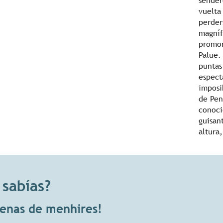
sender
vuelta
perder
magníf
promon
Palue.
puntas
espect
imposi
de Pen
conoci
guisan
altura
 sabías?
enas de menhires!