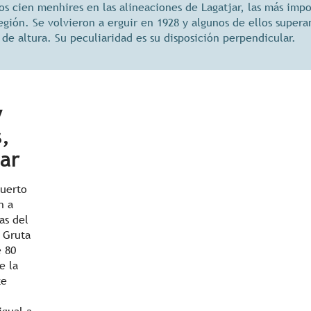
os cien menhires en las alineaciones de Lagatjar, las más impo
egión. Se volvieron a erguir en 1928 y algunos de ellos supera
de altura. Su peculiaridad es su disposición perpendicular.
y
,
mar
puerto
n a
as del
 Gruta
e 80
e la
te