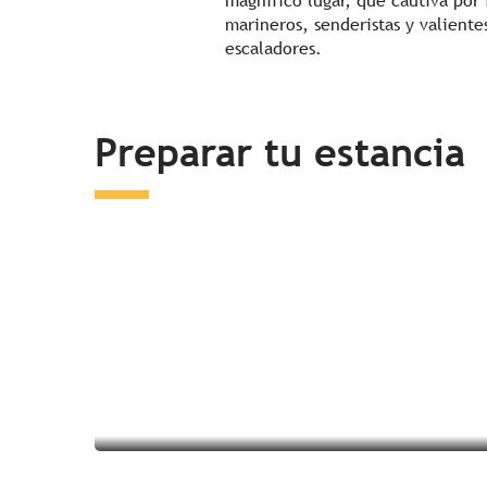
magnífico lugar, que cautiva por 
marineros, senderistas y valiente
escaladores.
Preparar tu estancia
Dormir en los alrededores