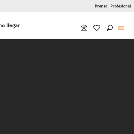
Prensa
Profesional
o llegar
Buscar
Voir les favoris
x favoris