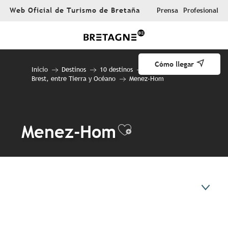
Aller
Web Oficial de Turismo de Bretaña
Prensa
Profesional
au
contenu
principal
Cómo llegar
Inicio
Destinos
10 destinos
Brest, entre Tierra y Océano
Menez-Hom
Menez-Hom
Ajouter aux f
En resumen