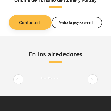
Oficina de Turismo de Aulne y Porzay
Contacto
Visita la página web
En los alrededores
Le Faou
La