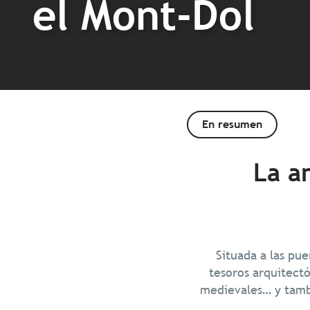
el Mont-Dol
En resumen
La an
Situada a las pue
tesoros arquitect
medievales… y tambi