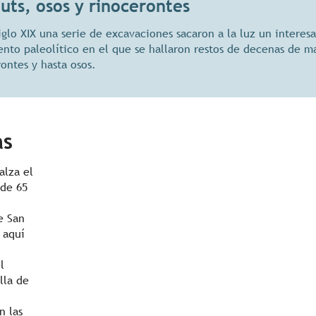
ts, osos y rinocerontes
iglo XIX una serie de excavaciones sacaron a la luz un interes
ento paleolítico en el que se hallaron restos de decenas de m
ontes y hasta osos.
as
alza el
 de 65
e San
 aquí
l
lla de
n las