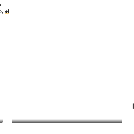
a
to,
el
¿Qué hacer en los
alrededores?