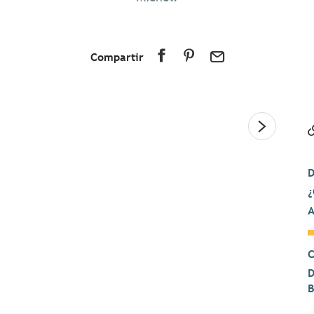
Compartir
D
¿
A
C
D
B