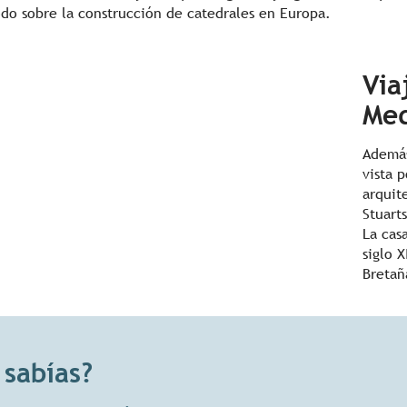
odo sobre la construcción de catedrales en Europa.
Via
Med
Además
vista 
arquit
Stuarts
La cas
siglo X
Bretañ
 sabías?