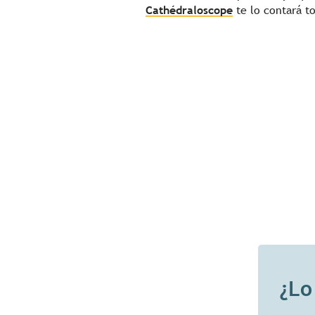
Cathédraloscope
te lo contará t
¿Lo