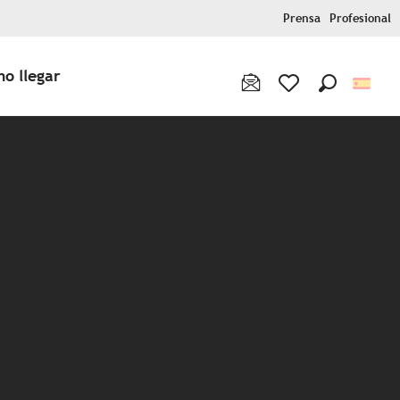
Prensa
Profesional
o llegar
Buscar
Voir les favoris
x favoris