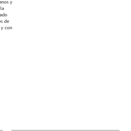
anos y
 la
sado
os de
 y con
¿Qué hacer en los
alrededores?