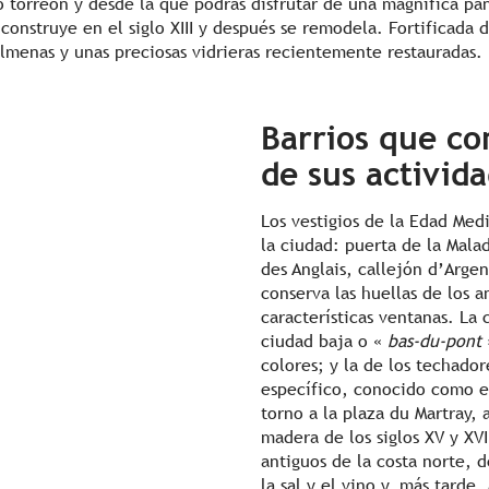
o torreón y desde la que podrás disfrutar de una magnífica pa
 construye en el siglo XIII y después se remodela. Fortificada
almenas y unas preciosas vidrieras recientemente restauradas.
Barrios que co
de sus activid
Los vestigios de la Edad Med
la ciudad: puerta de la Malad
des Anglais, callejón d’Arge
conserva las huellas de los 
características ventanas. La 
ciudad baja o «
bas-du-pont
colores; y la de los techado
específico, conocido como 
torno a la plaza du Martray,
madera de los siglos XV y XVI
antiguos de la costa norte, d
la sal y el vino y, más tarde,