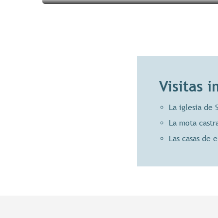
Visitas 
La iglesia de
La mota castr
Las casas de e