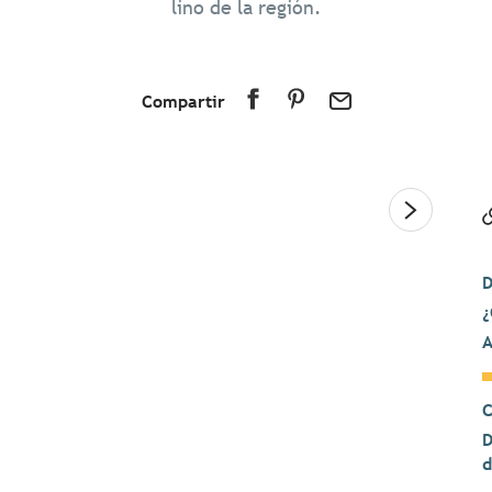
lino de la región.
Compartir
D
¿
A
C
D
d