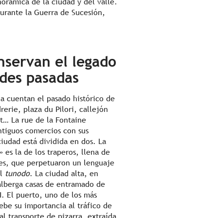
norámica de la ciudad y del valle.
 durante la Guerra de Sucesión,
nservan el legado
ades pasadas
ia cuentan el pasado histórico de
rerie, plaza du Pilori, callejón
nt… La rue de la Fontaine
antiguos comercios con sus
ciudad está dividida en dos. La
» es la de los traperos, llena de
res, que perpetuaron un lenguaje
el
tunodo
. La ciudad alta, en
 alberga casas de entramado de
I. El puerto, uno de los más
ebe su importancia al tráfico de
 al transporte de pizarra, extraída