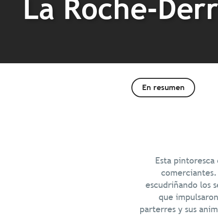
La Roche-Derr
En resumen
Esta pintoresca
comerciantes. 
escudriñando los se
que impulsaron 
parterres y sus ani