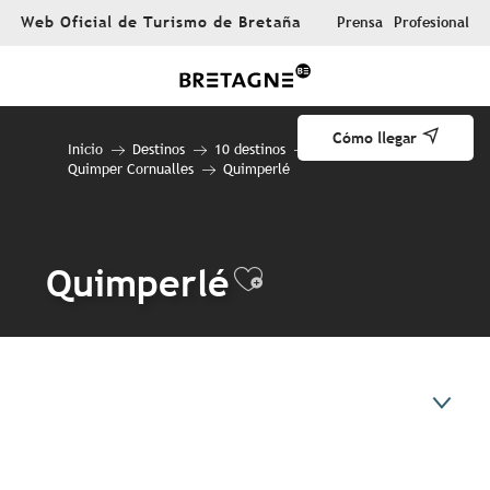
Aller
Web Oficial de Turismo de Bretaña
Prensa
Profesional
au
contenu
principal
Cómo llegar
Inicio
Destinos
10 destinos
Quimper Cornualles
Quimperlé
Quimperlé
Ajouter aux fa
En resumen