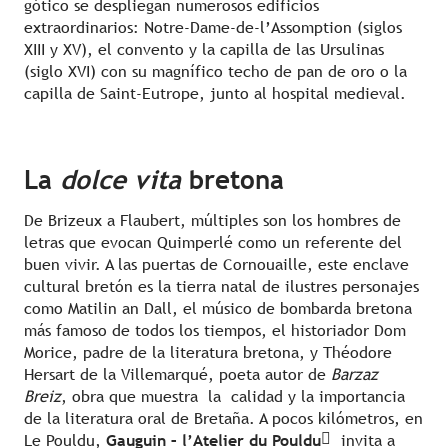
gótico se despliegan numerosos edificios
extraordinarios: Notre-Dame-de-l’Assomption (siglos
XIII y XV), el convento y la capilla de las Ursulinas
(siglo XVI) con su magnífico techo de pan de oro o la
capilla de Saint-Eutrope, junto al hospital medieval.
La
dolce vita
bretona
De Brizeux a Flaubert, múltiples son los hombres de
letras que evocan Quimperlé como un referente del
buen vivir. A las puertas de Cornouaille, este enclave
cultural bretón es la tierra natal de ilustres personajes
como Matilin an Dall, el músico de bombarda bretona
más famoso de todos los tiempos, el historiador Dom
Morice, padre de la literatura bretona, y Théodore
Hersart de la Villemarqué, poeta autor de
Barzaz
Breiz
, obra que muestra la calidad y la importancia
de la literatura oral de Bretaña. A pocos kilómetros, en
Le Pouldu,
Gauguin – l’Atelier du Pouldu
invita a