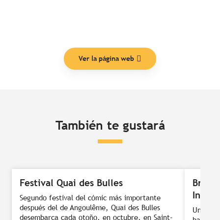
Ver la página web
También te gustará
Festival Quai des Bulles
Brest 
Intern
Segundo festival del cómic más importante
después del de Angoulême, Quai des Bulles
Una flo
desembarca cada otoño, en octubre, en Saint-
bahía, u