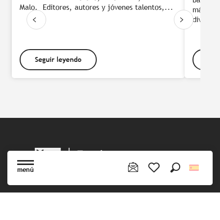
Malo. Editores, autores y jóvenes talentos,...
más her
diversid
Seguir leyendo
Seg
menú
Buscar
Voir les favoris
¡Síganos!