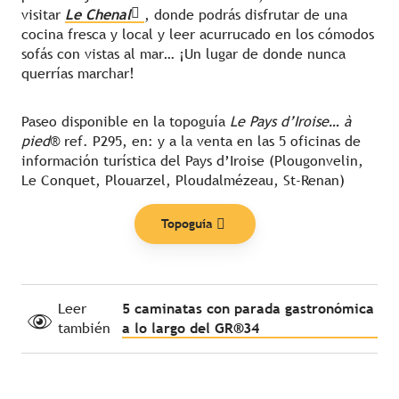
visitar
Le Chenal
, donde podrás disfrutar de una
cocina fresca y local y leer acurrucado en los cómodos
sofás con vistas al mar… ¡Un lugar de donde nunca
querrías marchar!
Paseo disponible en la topoguía
Le Pays d’Iroise… à
pied
® ref. P295, en:
y a la venta en las 5 oficinas de
información turística del Pays d’Iroise (Plougonvelin,
Le Conquet, Plouarzel, Ploudalmézeau, St-Renan)
Topoguía
Leer
5 caminatas con parada gastronómica
también
a lo largo del GR®34