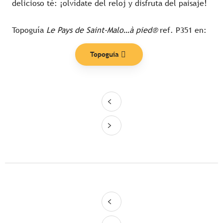
delicioso té: ¡olvídate del reloj y disfruta del paisaje!
Topoguía
Le Pays de Saint-Malo…à pied®
ref. P351 en:
Topoguía