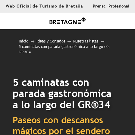
Aller
Web Oficial de Turismo de Bretaña
Prensa
Profesional
au
contenu
principal
Inicio
Ideas y Consejos
Nuestras listas
5 caminatas con parada gastronómica a lo largo del
GR®34
5 caminatas con
parada gastronómica
a lo largo del GR®34
Paseos con descansos
mágicos por el sendero