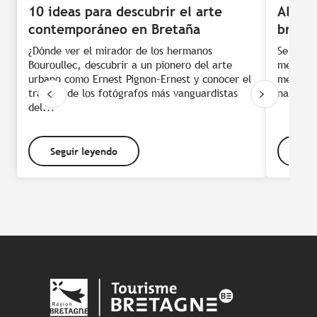
10 ideas para descubrir el arte
Alarga
contemporáneo en Bretaña
breto
¿Dónde ver el mirador de los hermanos
Septiem
Bouroullec, descubrir a un pionero del arte
menor af
urbano como Ernest Pignon-Ernest y conocer el
mejores 
trabajo de los fotógrafos más vanguardistas
naturale
del...
Seguir leyendo
Seg