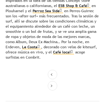
Inspirados en la idea de las tiendas Concept Store
australianas o californianas, el
ESB Shop & Café
en
Plouharnel y el
Perroz Sea Side
en Perros-Guirrec
son los «after-surf» más frecuentados. Tras la sesión de
surf, allí se discute sobre las condiciones climáticas y
el equipamiento alrededor de un café con leche, un
smoothie o un bol de frutas, y se ve una amplia gama
de ropa y objetos de moda de las mejores marcas,
como Album, Deux Ex-Machina… Por la noche, en
Erdeven,
Le Coota
, decorado con velas de kitesurf,
ofrece música en vivo, y el
Café local
acoge
surfistas en Combrit.