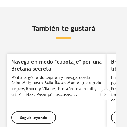
También te gustará
Navega en modo "cabotaje" por una
Bretañ
Bretaña secreta
libre
Ponte la gorra de capitán y navega desde
En Bret
Saint-Malo hasta Belle-Île-en-Mer. A lo largo de
por doqu
los ríos Rance y Vilaine, Bretaña revela mil y
Presta a
una facetas. Pasar por esclusas,...
esconde
das...
Seguir leyendo
Seg