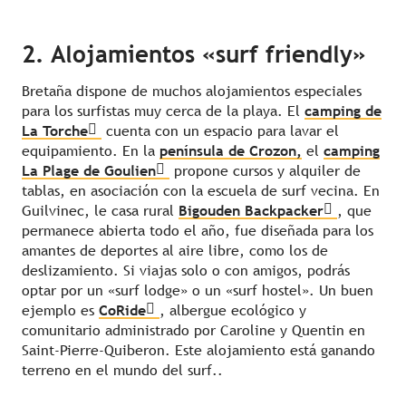
2. Alojamientos «surf friendly»
Bretaña dispone de muchos alojamientos especiales
para los surfistas muy cerca de la playa. El
camping de
La Torche
cuenta con un espacio para lavar el
equipamiento. En la
península de Crozon,
el
camping
La Plage de Goulien
propone cursos y alquiler de
tablas, en asociación con la escuela de surf vecina. En
Guilvinec, le casa rural
Bigouden Backpacker
, que
permanece abierta todo el año, fue diseñada para los
amantes de deportes al aire libre, como los de
deslizamiento. Si viajas solo o con amigos, podrás
optar por un «surf lodge» o un «surf hostel». Un buen
Nuestras listas
ejemplo es
CoRide
, albergue ecológico y
comunitario administrado por Caroline y Quentin en
Saint-Pierre-Quiberon. Este alojamiento está ganando
terreno en el mundo del surf..