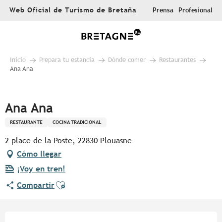
Aller
Web Oficial de Turismo de Bretaña
Prensa
Profesional
au
contenu
principal
Inicio
Prepara tu estancia
Dónde comer
Restaurantes
Ana Ana
Pur Beurre
Ana Ana
RESTAURANTE
COCINA TRADICIONAL
2 place de la Poste, 22830 Plouasne
Cómo llegar
¡Voy en tren!
Ajouter aux favoris
Compartir
Horarios y datos de contacto