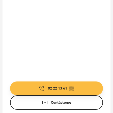
02 22 13 61
▒▒
Contáctenos