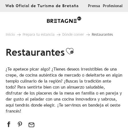
Aller
Web Oficial de Turismo de Bretaña
Prensa
Profesional
au
contenu
principal
Inicio
Prepara tu estancia
Dónde comer
Restaurantes
Restaurantes
Ajouter aux f
¿Te apetece picar algo? ¿Tienes deseos irresistibles de una
crepe, de cocina auténtica de mercado o deleitarte en algún
templo culinario de la región? ¿Buscas la tradición ante
todo? Para sentirte bien con un almuerzo saludable,
disfrutar de los placeres de la mesa en familia o en pareja y
dar gusto al paladar con una cocina innovadora y sabrosa,
aquí tendrás donde elegir. ¡Te servimos en bandeja el oeste
francés!