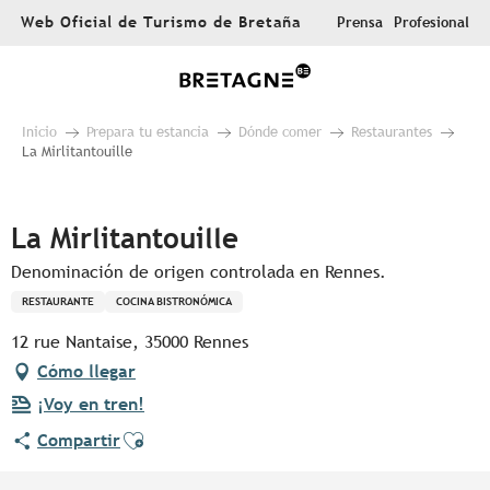
Aller
Web Oficial de Turismo de Bretaña
Prensa
Profesional
au
contenu
principal
Inicio
Prepara tu estancia
Dónde comer
Restaurantes
La Mirlitantouille
Pur Beurre
La Mirlitantouille
Denominación de origen controlada en Rennes.
RESTAURANTE
COCINA BISTRONÓMICA
12 rue Nantaise, 35000 Rennes
Cómo llegar
¡Voy en tren!
Ajouter aux favoris
Compartir