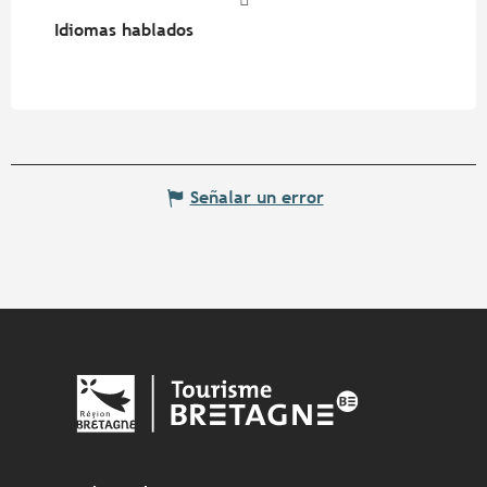
Idiomas hablados
Idiomas hablados
Señalar un error