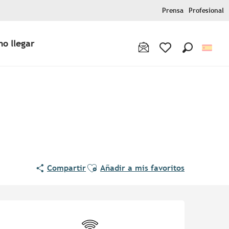
Prensa
Profesional
o llegar
Buscar
Voir les favoris
Ajouter aux favoris
Compartir
Añadir a mis favoritos
Horarios y datos de contac
Wifi