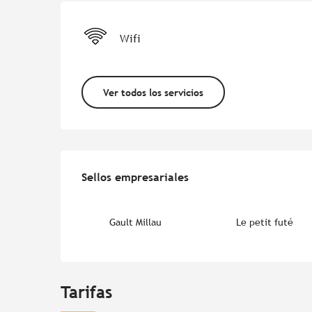
Wifi
Ver todos los servicios
Oferta de prestacion
Sellos empresariales
Sellos empresariales
Gault Millau
Le petit futé
Tarifas