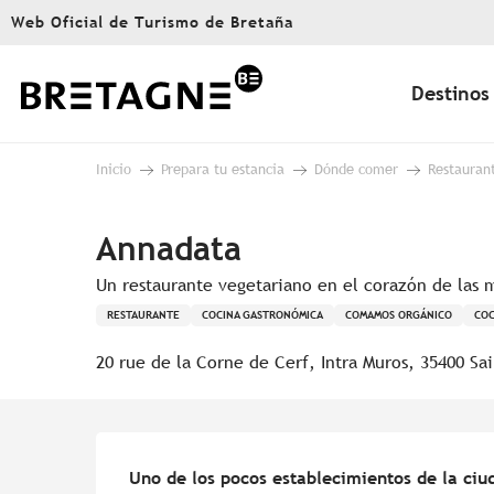
Aller
Web Oficial de Turismo de Bretaña
au
contenu
principal
Destinos
Inicio
Prepara tu estancia
Dónde comer
Restauran
Annadata
Un restaurante vegetariano en el corazón de las m
RESTAURANTE
COCINA GASTRONÓMICA
COMAMOS ORGÁNICO
COC
20 rue de la Corne de Cerf, Intra Muros, 35400 Sa
Descripción
Uno de los pocos establecimientos de la ciu