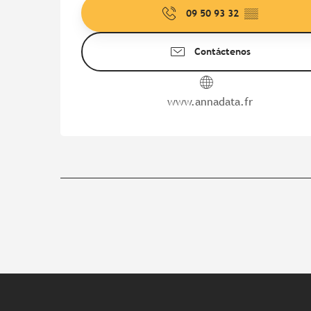
09 50 93 32
▒▒
Contáctenos
www.annadata.fr