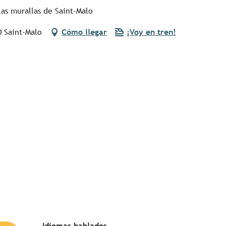
las murallas de Saint-Malo
0 Saint-Malo
Cómo llegar
¡Voy en tren!
Idiomas hablados
Idiomas hablados