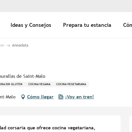
Ideas y Consejos
Prepara tu estancia
Cóm
tes
Annadata
urallas de Saint-Malo
INA SIN GLUTEN
COCINA VEGANA
COCINA VEGETARIANA
int-Malo
Cómo llegar
¡Voy en tren!
dad corsaria que ofrece cocina vegetariana, 