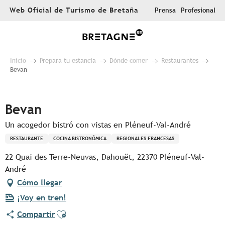
Aller
Web Oficial de Turismo de Bretaña
Prensa
Profesional
au
contenu
principal
Inicio
Prepara tu estancia
Dónde comer
Restaurantes
Bevan
Pur Beurre
Bevan
Un acogedor bistró con vistas en Pléneuf-Val-André
RESTAURANTE
COCINA BISTRONÓMICA
REGIONALES FRANCESAS
22 Quai des Terre-Neuvas, Dahouët, 22370 Pléneuf-Val-
André
Cómo llegar
¡Voy en tren!
Ajouter aux favoris
Compartir