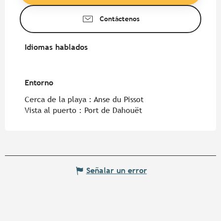
Contáctenos
Idiomas hablados
Idiomas hablados
Entorno
Entorno
Cerca de la playa :
Anse du Pissot
Vista al puerto :
Port de Dahouët
Señalar un error