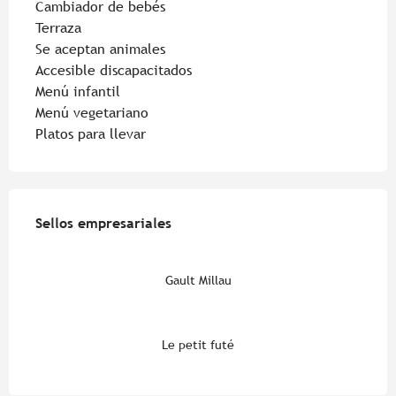
Cambiador de bebés
Terraza
Se aceptan animales
Accesible discapacitados
Menú infantil
Menú vegetariano
Platos para llevar
Oferta de prestaciones
Sellos empresariales
Sellos empresariales
Gault Millau
Le petit futé