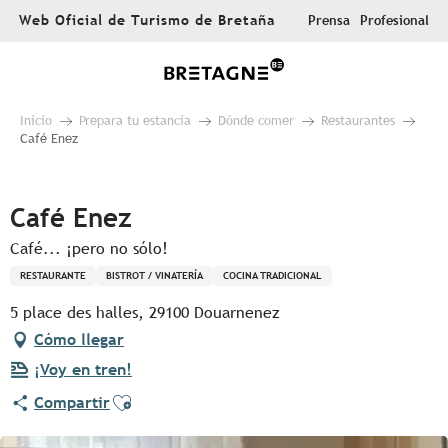
Aller
Web Oficial de Turismo de Bretaña
Prensa
Profesional
au
contenu
principal
Inicio
Prepara tu estancia
Dónde comer
Restaurantes
Café Enez
Pur Beurre
Café Enez
Café... ¡pero no sólo!
RESTAURANTE
BISTROT / VINATERÍA
COCINA TRADICIONAL
5 place des halles, 29100 Douarnenez
Cómo llegar
¡Voy en tren!
Ajouter aux favoris
Compartir