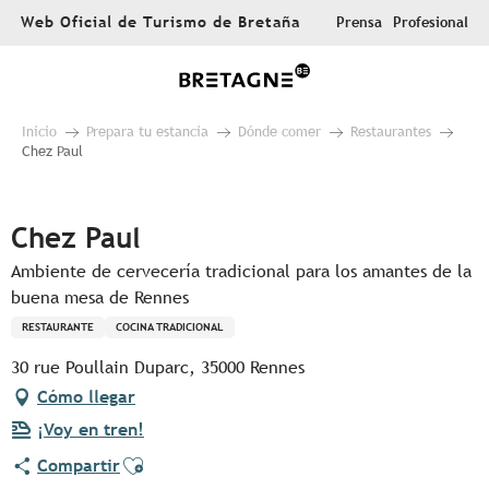
Aller
Web Oficial de Turismo de Bretaña
Prensa
Profesional
au
contenu
principal
Inicio
Prepara tu estancia
Dónde comer
Restaurantes
Chez Paul
Pur Beurre
Chez Paul
Ambiente de cervecería tradicional para los amantes de la
buena mesa de Rennes
RESTAURANTE
COCINA TRADICIONAL
30 rue Poullain Duparc, 35000 Rennes
Cómo llegar
¡Voy en tren!
Ajouter aux favoris
Compartir