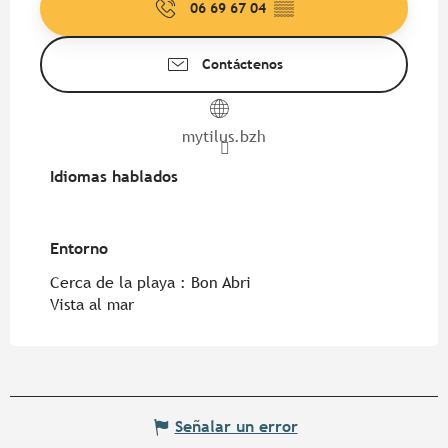
06 69 67 04
▒▒
Contáctenos
mytilus.bzh
Idiomas hablados
Idiomas hablados
Entorno
Entorno
Cerca de la playa :
Bon Abri
Vista al mar
Señalar un error