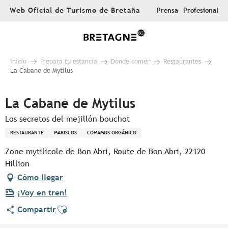
Aller
Web Oficial de Turismo de Bretaña
Prensa
Profesional
au
contenu
principal
Inicio
Prepara tu estancia
Dónde comer
Restaurantes
La Cabane de Mytilus
La Cabane de Mytilus
Los secretos del mejillón bouchot
RESTAURANTE
MARISCOS
COMAMOS ORGÁNICO
Zone mytilicole de Bon Abri, Route de Bon Abri, 22120
Hillion
Cómo llegar
¡Voy en tren!
Ajouter aux favoris
Compartir