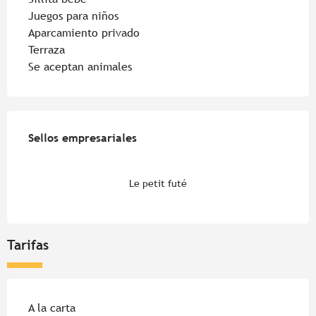
Juegos para niños
Aparcamiento privado
Terraza
Se aceptan animales
Oferta de prestaciones
Sellos empresariales
Sellos empresariales
Le petit futé
Tarifas
Tarifas 2026
A la carta