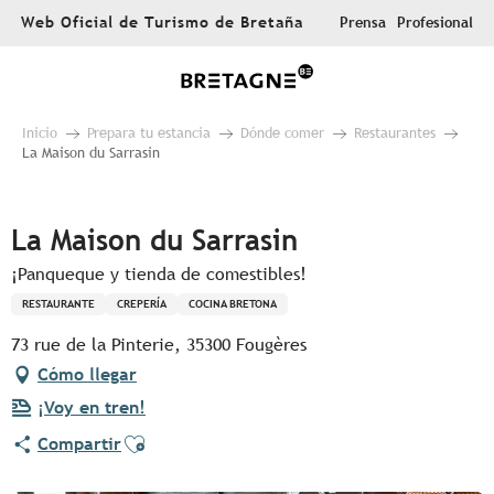
Aller
Web Oficial de Turismo de Bretaña
Prensa
Profesional
au
contenu
principal
Inicio
Prepara tu estancia
Dónde comer
Restaurantes
La Maison du Sarrasin
Pur Beurre
La Maison du Sarrasin
¡Panqueque y tienda de comestibles!
RESTAURANTE
CREPERÍA
COCINA BRETONA
73 rue de la Pinterie, 35300 Fougères
Cómo llegar
¡Voy en tren!
Ajouter aux favoris
Compartir