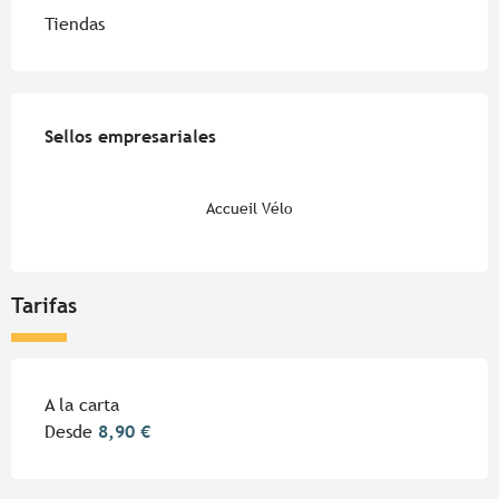
Tiendas
Oferta de prestaciones
Sellos empresariales
Sellos empresariales
Accueil Vélo
Tarifas
Tarifas 2026
A la carta
Desde
8,90 €