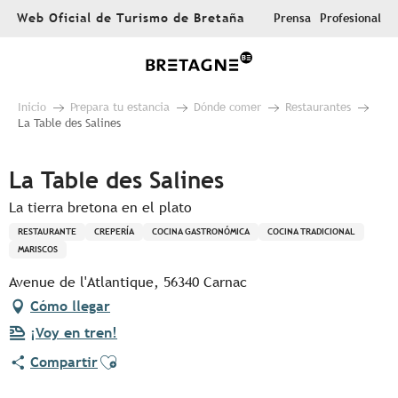
Aller
Web Oficial de Turismo de Bretaña
Prensa
Profesional
au
contenu
principal
Inicio
Prepara tu estancia
Dónde comer
Restaurantes
La Table des Salines
La Table des Salines
La tierra bretona en el plato
RESTAURANTE
CREPERÍA
COCINA GASTRONÓMICA
COCINA TRADICIONAL
MARISCOS
Avenue de l'Atlantique, 56340 Carnac
Cómo llegar
¡Voy en tren!
Ajouter aux favoris
Compartir