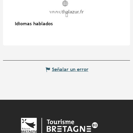
www.thalazur.fr
Idiomas hablados
Idiomas hablados
Señalar un error