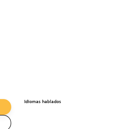
Idiomas hablados
Idiomas hablados