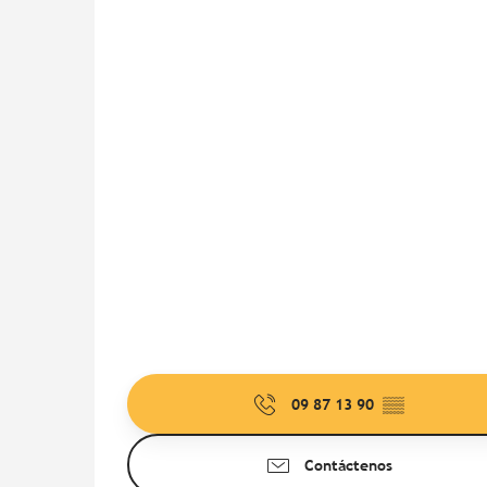
09 87 13 90
▒▒
Contáctenos