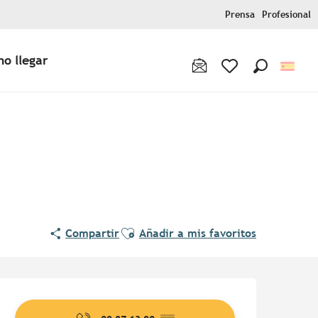
Prensa
Profesional
o llegar
Buscar
Voir les favoris
Pur Beurre
Ajouter aux favoris
Compartir
Añadir a mis favoritos
Horarios y datos de contac