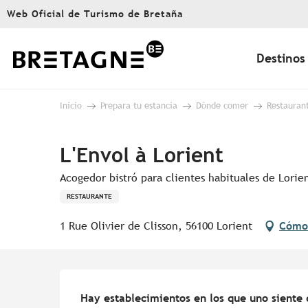
Aller
Web Oficial de Turismo de Bretaña
au
contenu
principal
Destinos
Inicio
Prepara tu estancia
Dónde comer
Restauran
L'Envol à Lorient
Acogedor bistró para clientes habituales de Lorie
RESTAURANTE
1 Rue Olivier de Clisson, 56100 Lorient
Cómo 
Descripción
Hay establecimientos en los que uno siente q