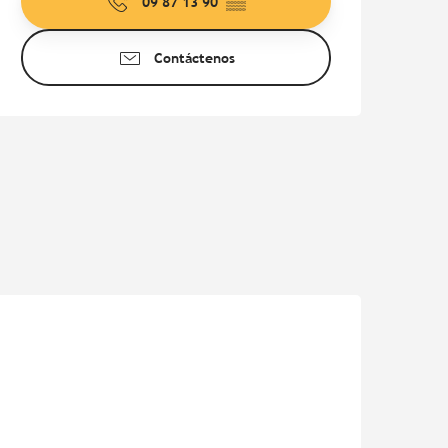
09 87 13 90
▒▒
Contáctenos
Pur Beurre