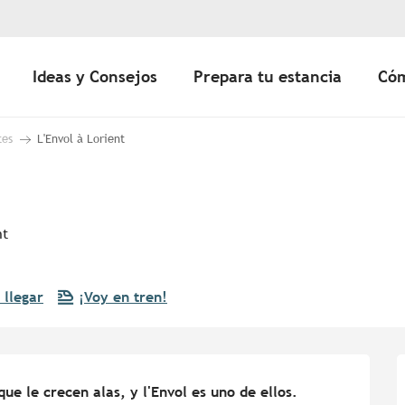
Ideas y Consejos
Prepara tu estancia
Cóm
tes
L'Envol à Lorient
nt
llegar
¡Voy en tren!
ue le crecen alas, y l'Envol es uno de ellos.