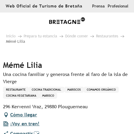
Aller
Web Oficial de Turismo de Bretaña
Prensa
Profesional
au
contenu
principal
Inicio
Prepara tu estancia
Dónde comer
Restaurantes
Mémé Lilia
Pur Beurre
Mémé Lilia
Una cocina familiar y generosa frente al faro de la isla de
Vierge
RESTAURANTE
COCINA TRADICIONAL
MARISCOS
COMAMOS ORGÁNICO
COCINA VEGETARIANA
MARISCO
296 Kervenni Vraz, 29880 Plouguerneau
Cómo llegar
¡Voy en tren!
Ajouter aux favoris
Compartir