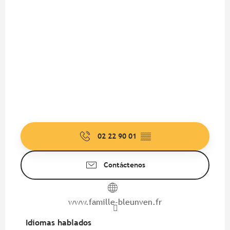
02 22 90 01
▒▒
Contáctenos
www.famille-bleunven.fr
Idiomas hablados
Idiomas hablados