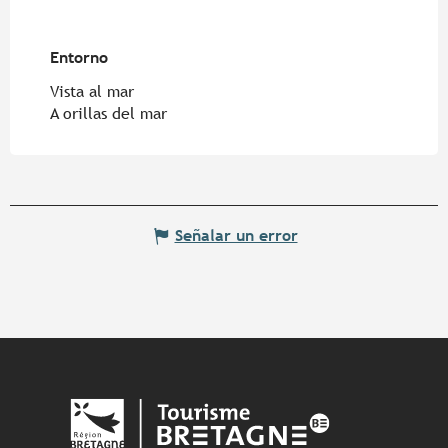
Entorno
Entorno
Vista al mar
A orillas del mar
Señalar un error