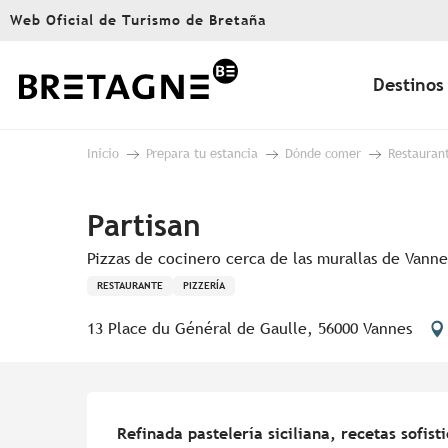
Aller
Web Oficial de Turismo de Bretaña
au
contenu
principal
Destinos
Inicio
Prepara tu estancia
Dónde comer
Restauran
Partisan
Pizzas de cocinero cerca de las murallas de Vanne
RESTAURANTE
PIZZERÍA
13 Place du Général de Gaulle, 56000 Vannes
Descripción
Refinada pastelería siciliana, recetas sofis