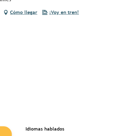
Cómo llegar
¡Voy en tren!
Idiomas hablados
Idiomas hablados