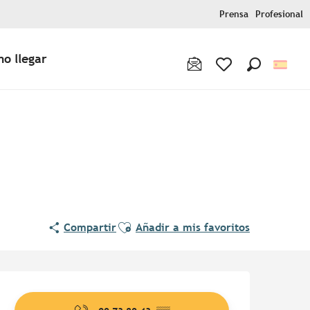
Prensa
Profesional
o llegar
Buscar
Voir les favoris
Pur Beurre
Ajouter aux favoris
Compartir
Añadir a mis favoritos
Horarios y datos de contac