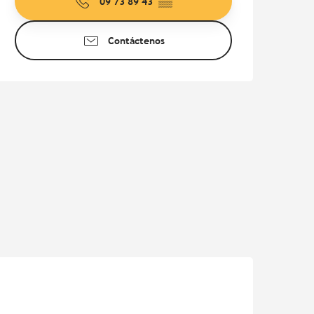
09 73 89 43
▒▒
Contáctenos
Pur Beurre