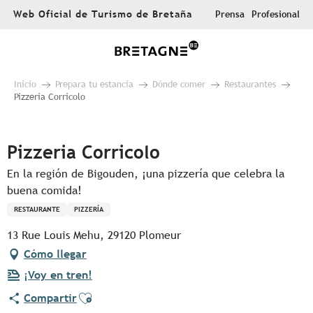
Aller
Web Oficial de Turismo de Bretaña
Prensa
Profesional
au
contenu
principal
Inicio
Prepara tu estancia
Dónde comer
Restaurantes
Pizzeria Corricolo
Pur Beurre
Pizzeria Corricolo
En la región de Bigouden, ¡una pizzería que celebra la
buena comida!
RESTAURANTE
PIZZERÍA
13 Rue Louis Mehu, 29120 Plomeur
Cómo llegar
¡Voy en tren!
Ajouter aux favoris
Compartir