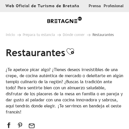
Aller
Web Oficial de Turismo de Bretaña
Prensa
Profesional
au
contenu
principal
Inicio
Prepara tu estancia
Dónde comer
Restaurantes
Restaurantes
Ajouter aux f
¿Te apetece picar algo? ¿Tienes deseos irresistibles de una
crepe, de cocina auténtica de mercado o deleitarte en algún
templo culinario de la región? ¿Buscas la tradición ante
todo? Para sentirte bien con un almuerzo saludable,
disfrutar de los placeres de la mesa en familia o en pareja y
dar gusto al paladar con una cocina innovadora y sabrosa,
aquí tendrás donde elegir. ¡Te servimos en bandeja el oeste
francés!