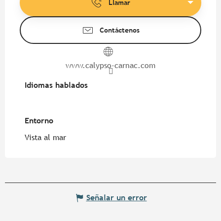
Llamar
Contáctenos
www.calypso-carnac.com
Idiomas hablados
Idiomas hablados
Entorno
Entorno
Vista al mar
Señalar un error