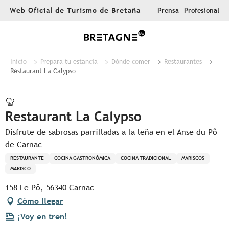
Aller
Web Oficial de Turismo de Bretaña
Prensa
Profesional
au
contenu
principal
Inicio
Prepara tu estancia
Dónde comer
Restaurantes
Restaurant La Calypso
Restaurant La Calypso
Disfrute de sabrosas parrilladas a la leña en el Anse du Pô
de Carnac
RESTAURANTE
COCINA GASTRONÓMICA
COCINA TRADICIONAL
MARISCOS
MARISCO
158 Le Pô, 56340 Carnac
Cómo llegar
¡Voy en tren!