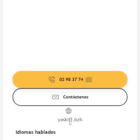
02 98 37 74
▒▒
Contáctenos
yaskiff.bzh
Idiomas hablados
Idiomas hablados