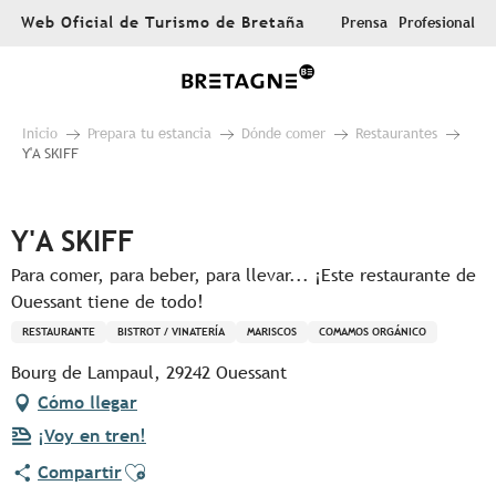
Aller
Web Oficial de Turismo de Bretaña
Prensa
Profesional
au
contenu
principal
Inicio
Prepara tu estancia
Dónde comer
Restaurantes
Y'A SKIFF
Pur Beurre
Y'A SKIFF
Para comer, para beber, para llevar... ¡Este restaurante de
Ouessant tiene de todo!
RESTAURANTE
BISTROT / VINATERÍA
MARISCOS
COMAMOS ORGÁNICO
Bourg de Lampaul, 29242 Ouessant
Cómo llegar
¡Voy en tren!
Ajouter aux favoris
Compartir