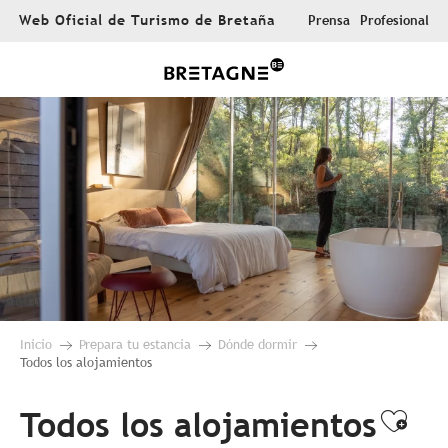
Aller
Web Oficial de Turismo de Bretaña
Prensa
Profesional
au
contenu
principal
Inicio
Prepara tu estancia
Dónde dormir
Todos los alojamientos
Todos los alojamientos
Ajou