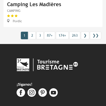
Camping Les Madières
CAMPING
Pordic
1
2
3
87+
174+
263
❯
❯❯
¡Síganos!