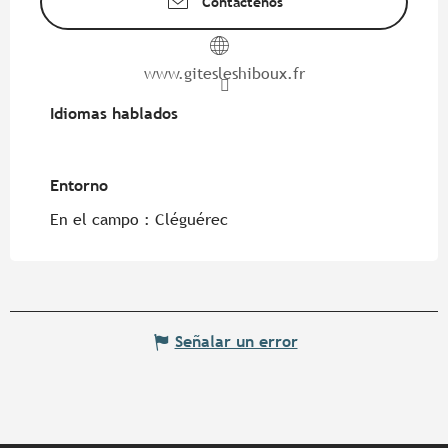
Contáctenos
www.gitesleshiboux.fr
Idiomas hablados
Idiomas hablados
Entorno
Entorno
En el campo :
Cléguérec
Señalar un error