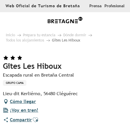
Aller
Web Oficial de Turismo de Bretaña
Prensa
Profesional
au
contenu
principal
Inicio
Prepara tu estancia
Dónde dormir
Todos los alojamientos
Gîtes Les Hiboux
Gîtes Les Hiboux
Escapada rural en Bretaña Central
GRUPO CAMA
Lieu-dit Kerliérno, 56480 Cléguérec
Cómo llegar
¡Voy en tren!
Ajouter aux favoris
Compartir